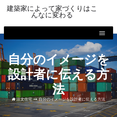
建築家によって家づくりはこ
んなに変わる
Toggle
Naviga
自分のイメージを
設計者に伝える方
法
注文住宅
自分のイメージを設計者に伝える方法